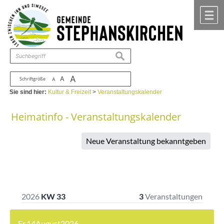
Zum Inhalt
,
zur Navigation
oder
zur Startseite
springen.
chließen
M
suchen
A
A
Schriftgröße
A
Sie sind hier:
Kultur & Freizeit
>
Veranstaltungskalender
Heimatinfo - Veranstaltungskalender