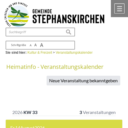
Zum Inhalt
,
zur Navigation
oder
zur Startseite
springen.
chließen
M
suchen
A
A
Schriftgröße
A
Sie sind hier:
Kultur & Freizeit
>
Veranstaltungskalender
Heimatinfo - Veranstaltungskalender