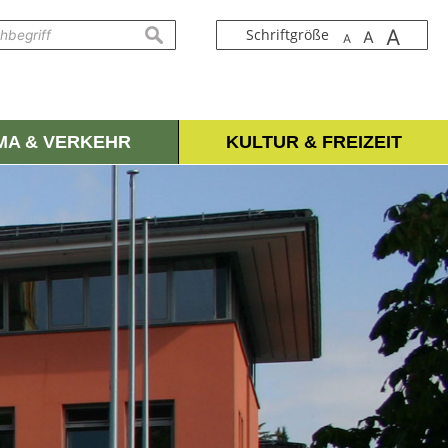
A
suchen
Schriftgröße
A
A
IMA & VERKEHR
KULTUR & FREIZEIT