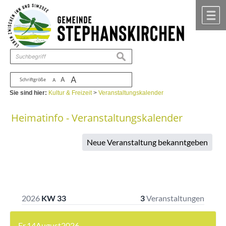
Zum Inhalt
,
zur Navigation
oder
zur Startseite
springen.
chließen
M
suchen
A
A
Schriftgröße
A
Sie sind hier:
Kultur & Freizeit
>
Veranstaltungskalender
Heimatinfo - Veranstaltungskalender