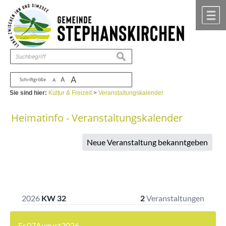
Zum Inhalt
,
zur Navigation
oder
zur Startseite
springen.
chließen
M
suchen
A
A
Schriftgröße
A
Sie sind hier:
Kultur & Freizeit
>
Veranstaltungskalender
Heimatinfo - Veranstaltungskalender