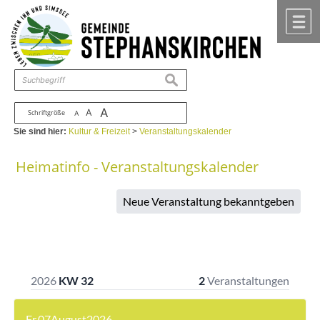
Zum Inhalt
,
zur Navigation
oder
zur Startseite
springen.
chließen
M
suchen
A
A
Schriftgröße
A
Sie sind hier:
Kultur & Freizeit
>
Veranstaltungskalender
Heimatinfo - Veranstaltungskalender