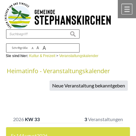
Zum Inhalt
,
zur Navigation
oder
zur Startseite
springen.
chließen
M
suchen
A
A
Schriftgröße
A
Sie sind hier:
Kultur & Freizeit
>
Veranstaltungskalender
Heimatinfo - Veranstaltungskalender