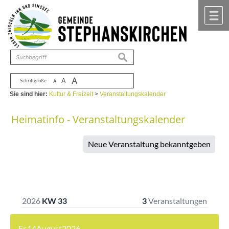
Zum Inhalt
,
zur Navigation
oder
zur Startseite
springen.
chließen
M
suchen
A
A
Schriftgröße
A
Sie sind hier:
Kultur & Freizeit
>
Veranstaltungskalender
Heimatinfo - Veranstaltungskalender