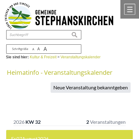
Zum Inhalt
,
zur Navigation
oder
zur Startseite
springen.
chließen
M
suchen
A
A
Schriftgröße
A
Sie sind hier:
Kultur & Freizeit
>
Veranstaltungskalender
Heimatinfo - Veranstaltungskalender