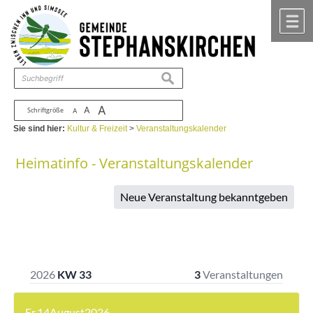
Zum Inhalt
,
zur Navigation
oder
zur Startseite
springen.
chließen
M
suchen
A
A
Schriftgröße
A
Sie sind hier:
Kultur & Freizeit
>
Veranstaltungskalender
Heimatinfo - Veranstaltungskalender