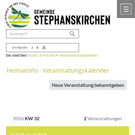
Zum Inhalt
,
zur Navigation
oder
zur Startseite
springen.
chließen
M
suchen
A
A
Schriftgröße
A
Sie sind hier:
Kultur & Freizeit
>
Veranstaltungskalender
Heimatinfo - Veranstaltungskalender