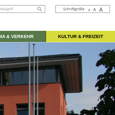
A
suchen
Schriftgröße
A
A
IMA & VERKEHR
KULTUR & FREIZEIT