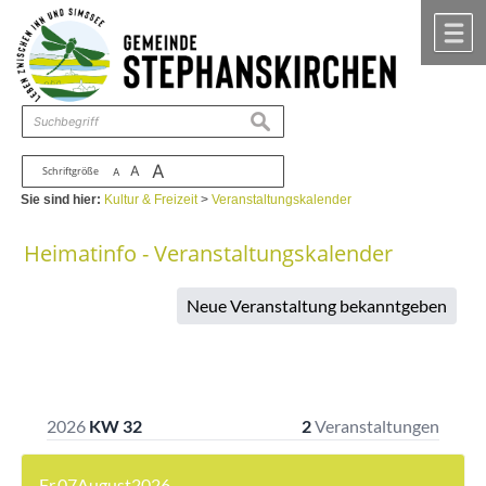
Zum Inhalt
,
zur Navigation
oder
zur Startseite
springen.
chließen
M
suchen
A
A
Schriftgröße
A
Sie sind hier:
Kultur & Freizeit
>
Veranstaltungskalender
Heimatinfo - Veranstaltungskalender