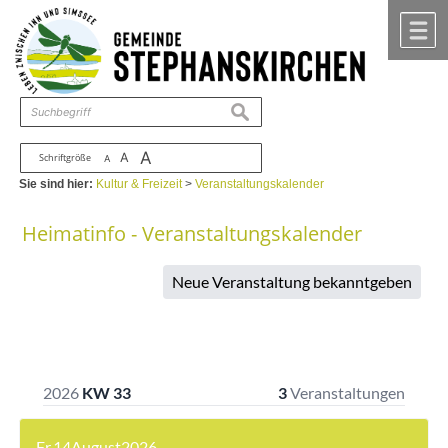
Zum Inhalt
,
zur Navigation
oder
zur Startseite
springen.
chließen
M
suchen
A
A
Schriftgröße
A
Sie sind hier:
Kultur & Freizeit
>
Veranstaltungskalender
Heimatinfo - Veranstaltungskalender