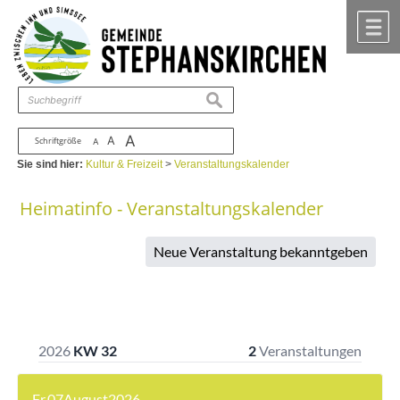
Zum Inhalt
,
zur Navigation
oder
zur Startseite
springen.
chließen
M
suchen
A
A
Schriftgröße
A
Sie sind hier:
Kultur & Freizeit
>
Veranstaltungskalender
Heimatinfo - Veranstaltungskalender