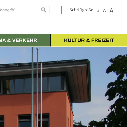
A
suchen
Schriftgröße
A
A
IMA & VERKEHR
KULTUR & FREIZEIT