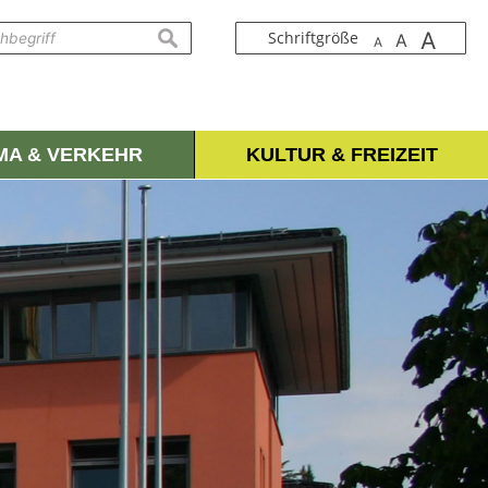
A
suchen
Schriftgröße
A
A
IMA & VERKEHR
KULTUR & FREIZEIT