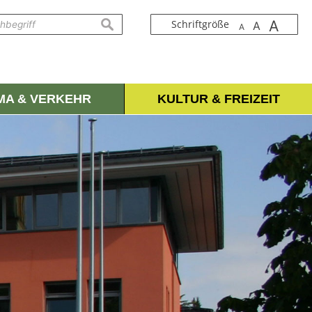
A
suchen
Schriftgröße
A
A
IMA & VERKEHR
KULTUR & FREIZEIT