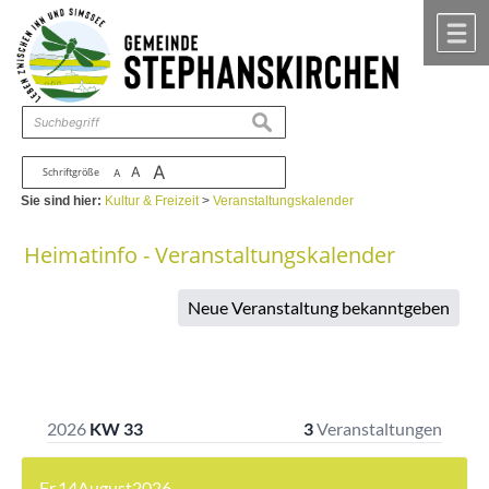
Zum Inhalt
,
zur Navigation
oder
zur Startseite
springen.
chließen
M
suchen
A
A
Schriftgröße
A
Sie sind hier:
Kultur & Freizeit
>
Veranstaltungskalender
Heimatinfo - Veranstaltungskalender