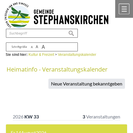
Zum Inhalt
,
zur Navigation
oder
zur Startseite
springen.
chließen
M
suchen
A
A
Schriftgröße
A
Sie sind hier:
Kultur & Freizeit
>
Veranstaltungskalender
Heimatinfo - Veranstaltungskalender