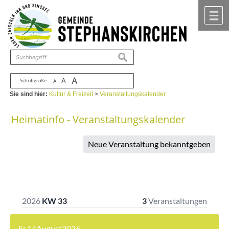
Zum Inhalt
,
zur Navigation
oder
zur Startseite
springen.
chließen
M
suchen
A
A
Schriftgröße
A
Sie sind hier:
Kultur & Freizeit
>
Veranstaltungskalender
Heimatinfo - Veranstaltungskalender