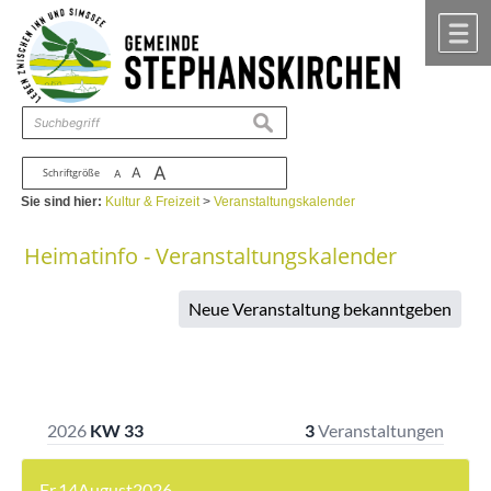
Zum Inhalt
,
zur Navigation
oder
zur Startseite
springen.
chließen
M
suchen
A
A
Schriftgröße
A
Sie sind hier:
Kultur & Freizeit
>
Veranstaltungskalender
Heimatinfo - Veranstaltungskalender