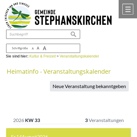
Zum Inhalt
,
zur Navigation
oder
zur Startseite
springen.
chließen
M
suchen
A
A
Schriftgröße
A
Sie sind hier:
Kultur & Freizeit
>
Veranstaltungskalender
Heimatinfo - Veranstaltungskalender