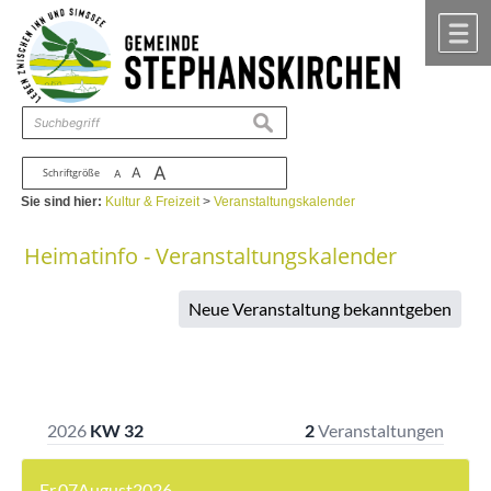
Zum Inhalt
,
zur Navigation
oder
zur Startseite
springen.
chließen
M
suchen
A
A
Schriftgröße
A
Sie sind hier:
Kultur & Freizeit
>
Veranstaltungskalender
Heimatinfo - Veranstaltungskalender