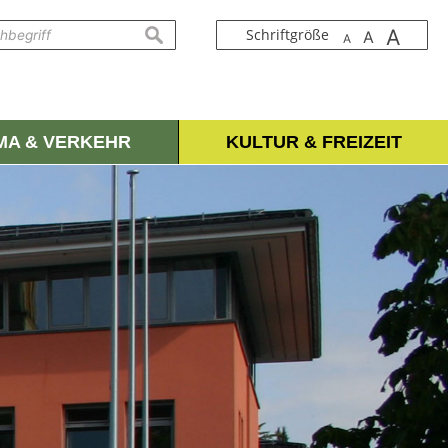
A
suchen
Schriftgröße
A
A
IMA & VERKEHR
KULTUR & FREIZEIT