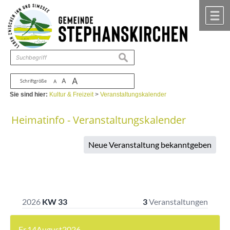
Zum Inhalt
,
zur Navigation
oder
zur Startseite
springen.
chließen
M
suchen
A
A
Schriftgröße
A
Sie sind hier:
Kultur & Freizeit
>
Veranstaltungskalender
Heimatinfo - Veranstaltungskalender