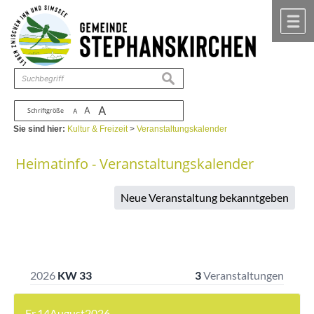
Zum Inhalt
,
zur Navigation
oder
zur Startseite
springen.
chließen
M
suchen
A
A
Schriftgröße
A
Sie sind hier:
Kultur & Freizeit
>
Veranstaltungskalender
Heimatinfo - Veranstaltungskalender