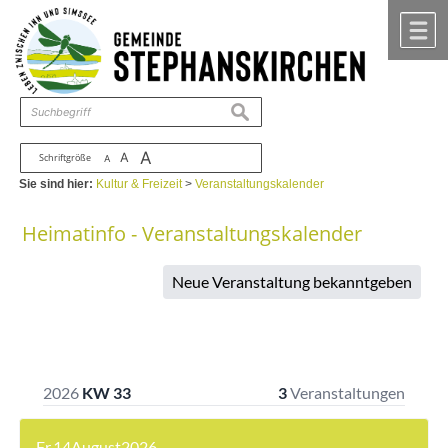
Zum Inhalt
,
zur Navigation
oder
zur Startseite
springen.
chließen
M
suchen
A
A
Schriftgröße
A
Sie sind hier:
Kultur & Freizeit
>
Veranstaltungskalender
Heimatinfo - Veranstaltungskalender