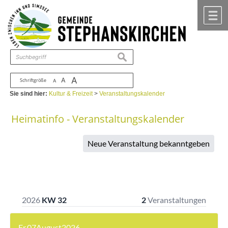
Zum Inhalt
,
zur Navigation
oder
zur Startseite
springen.
chließen
M
suchen
A
A
Schriftgröße
A
Sie sind hier:
Kultur & Freizeit
>
Veranstaltungskalender
Heimatinfo - Veranstaltungskalender