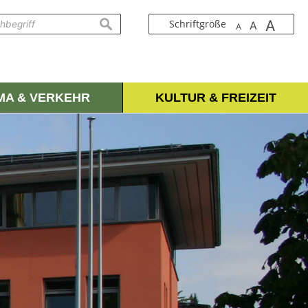
A
suchen
Schriftgröße
A
A
IMA & VERKEHR
KULTUR & FREIZEIT