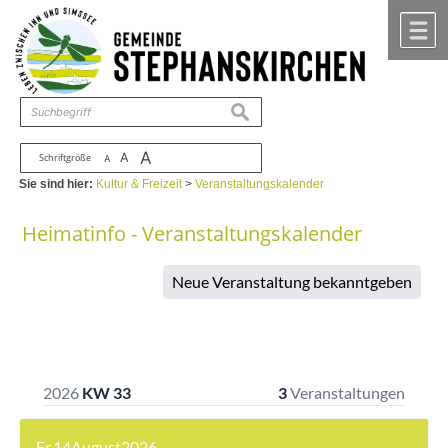
Zum Inhalt
,
zur Navigation
oder
zur Startseite
springen.
chließen
M
suchen
A
A
Schriftgröße
A
Sie sind hier:
Kultur & Freizeit
>
Veranstaltungskalender
Heimatinfo - Veranstaltungskalender