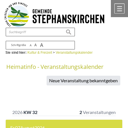
Zum Inhalt
,
zur Navigation
oder
zur Startseite
springen.
chließen
M
suchen
A
A
Schriftgröße
A
Sie sind hier:
Kultur & Freizeit
>
Veranstaltungskalender
Heimatinfo - Veranstaltungskalender