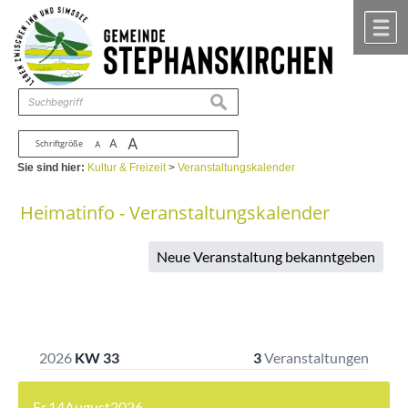
Zum Inhalt
,
zur Navigation
oder
zur Startseite
springen.
chließen
M
suchen
A
A
Schriftgröße
A
Sie sind hier:
Kultur & Freizeit
>
Veranstaltungskalender
Heimatinfo - Veranstaltungskalender