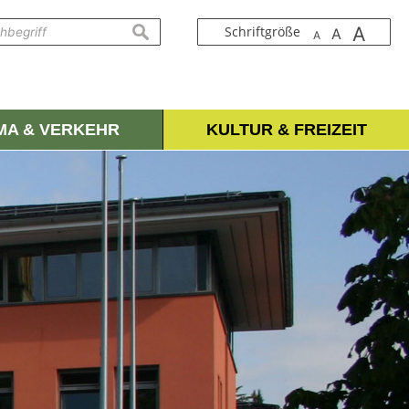
A
suchen
Schriftgröße
A
A
IMA & VERKEHR
KULTUR & FREIZEIT