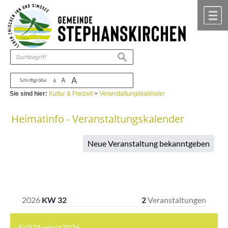
Zum Inhalt
,
zur Navigation
oder
zur Startseite
springen.
chließen
M
suchen
A
A
Schriftgröße
A
Sie sind hier:
Kultur & Freizeit
>
Veranstaltungskalender
Heimatinfo - Veranstaltungskalender