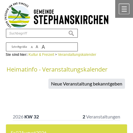
Zum Inhalt
,
zur Navigation
oder
zur Startseite
springen.
chließen
M
suchen
A
A
Schriftgröße
A
Sie sind hier:
Kultur & Freizeit
>
Veranstaltungskalender
Heimatinfo - Veranstaltungskalender