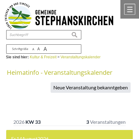
Zum Inhalt
,
zur Navigation
oder
zur Startseite
springen.
chließen
M
suchen
A
A
Schriftgröße
A
Sie sind hier:
Kultur & Freizeit
>
Veranstaltungskalender
Heimatinfo - Veranstaltungskalender