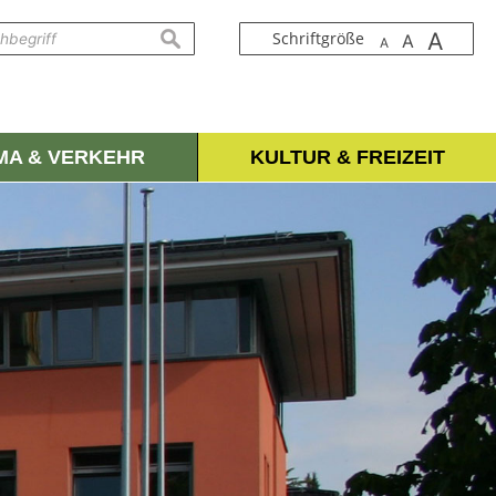
A
suchen
Schriftgröße
A
A
IMA & VERKEHR
KULTUR & FREIZEIT