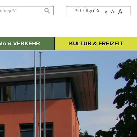
A
suchen
Schriftgröße
A
A
IMA & VERKEHR
KULTUR & FREIZEIT