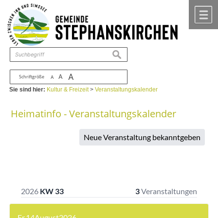
Zum Inhalt
,
zur Navigation
oder
zur Startseite
springen.
chließen
M
suchen
A
A
Schriftgröße
A
Sie sind hier:
Kultur & Freizeit
>
Veranstaltungskalender
Heimatinfo - Veranstaltungskalender