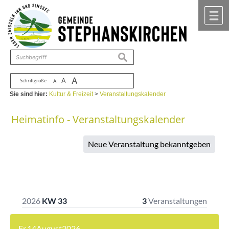
Zum Inhalt
,
zur Navigation
oder
zur Startseite
springen.
chließen
M
suchen
A
A
Schriftgröße
A
Sie sind hier:
Kultur & Freizeit
>
Veranstaltungskalender
Heimatinfo - Veranstaltungskalender