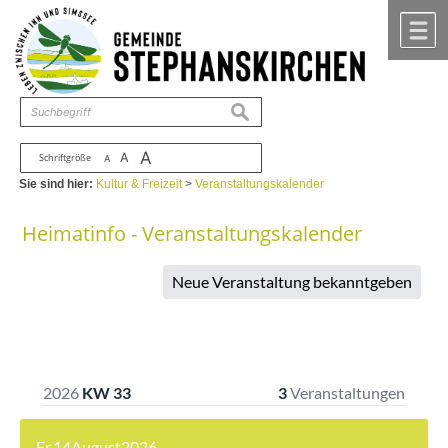
Zum Inhalt
,
zur Navigation
oder
zur Startseite
springen.
chließen
M
suchen
A
A
Schriftgröße
A
Sie sind hier:
Kultur & Freizeit
>
Veranstaltungskalender
Heimatinfo - Veranstaltungskalender