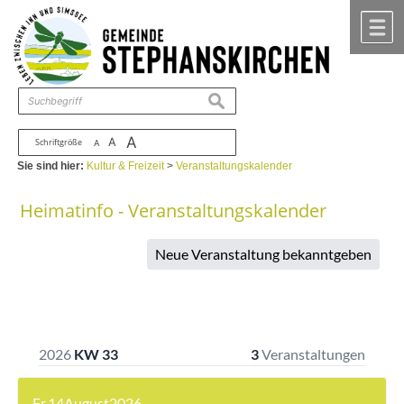
Zum Inhalt
,
zur Navigation
oder
zur Startseite
springen.
chließen
M
suchen
A
A
Schriftgröße
A
Sie sind hier:
Kultur & Freizeit
>
Veranstaltungskalender
Heimatinfo - Veranstaltungskalender