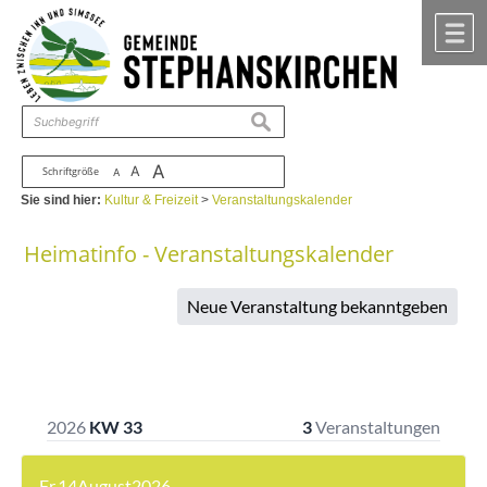
Zum Inhalt
,
zur Navigation
oder
zur Startseite
springen.
chließen
M
suchen
A
A
Schriftgröße
A
Sie sind hier:
Kultur & Freizeit
>
Veranstaltungskalender
Heimatinfo - Veranstaltungskalender