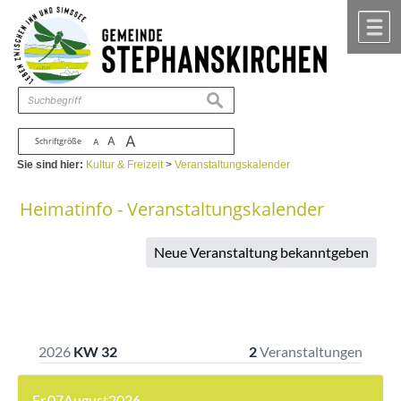
Zum Inhalt
,
zur Navigation
oder
zur Startseite
springen.
chließen
M
suchen
A
A
Schriftgröße
A
Sie sind hier:
Kultur & Freizeit
>
Veranstaltungskalender
Heimatinfo - Veranstaltungskalender