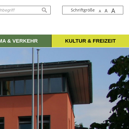
A
suchen
Schriftgröße
A
A
IMA & VERKEHR
KULTUR & FREIZEIT