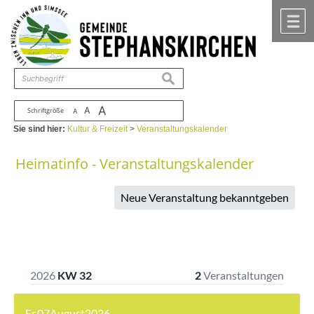
Zum Inhalt
,
zur Navigation
oder
zur Startseite
springen.
chließen
M
suchen
A
A
Schriftgröße
A
Sie sind hier:
Kultur & Freizeit
>
Veranstaltungskalender
Heimatinfo - Veranstaltungskalender