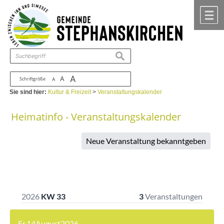
Zum Inhalt
,
zur Navigation
oder
zur Startseite
springen.
chließen
M
suchen
A
A
Schriftgröße
A
Sie sind hier:
Kultur & Freizeit
>
Veranstaltungskalender
Heimatinfo - Veranstaltungskalender