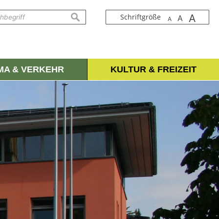
A
suchen
Schriftgröße
A
A
IMA & VERKEHR
KULTUR & FREIZEIT