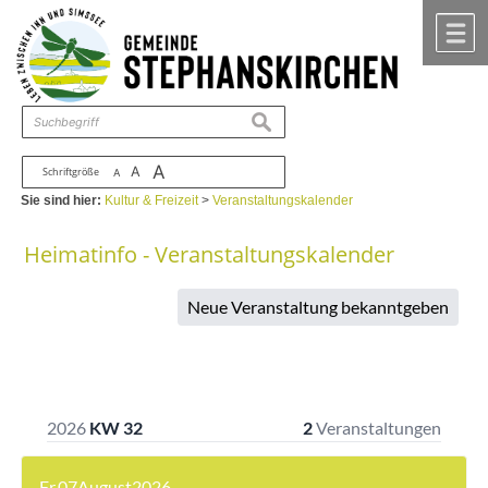
Zum Inhalt
,
zur Navigation
oder
zur Startseite
springen.
chließen
M
suchen
A
A
Schriftgröße
A
Sie sind hier:
Kultur & Freizeit
>
Veranstaltungskalender
Heimatinfo - Veranstaltungskalender